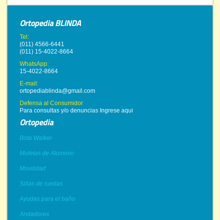
Ortopedia BLINDA
Tel:
(011) 4566-6441
(011) 15-4022-8664
WhatsApp:
15-4022-8664
E-mail:
ortopediablinda@gmail.com
Defensa al Consumidor
Para consultas y/o denuncias
Ingrese aqui
Ortopedia
Bota Walker
Muletas de Aluminio
Movilidad
Sillas de ruedas
Ayudas para el baño
Andadores