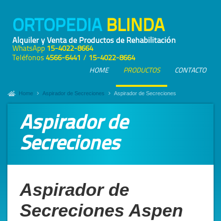
ORTOPEDIA
BLINDA
Alquiler y Venta de Productos de Rehabilitación
WhatsApp
15-4022-8664
Teléfonos
4566-6441
/
15-4022-8664
HOME
PRODUCTOS
CONTACTO
Home
Aspirador de Secreciones
Aspirador de Secreciones
Aspirador de
Secreciones
Aspirador de
Secreciones Aspen